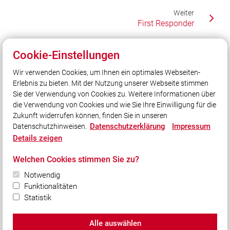
Weiter
First Responder
Cookie-Einstellungen
Unser Leitsatz
Wir verwenden Cookies, um Ihnen ein optimales Webseiten-
Unsere Freizeit für Ihre Sicherheit!
Erlebnis zu bieten. Mit der Nutzung unserer Webseite stimmen
Sie der Verwendung von Cookies zu. Weitere Informationen über
Feuerwehr Notruf bundesweit: 112
die Verwendung von Cookies und wie Sie Ihre Einwilligung für die
Zukunft widerrufen können, finden Sie in unseren
Datenschutzerklärung
Impressum
Datenschutzhinweisen.
Social Media
Details zeigen
Auch unterwegs immer auf dem Laufenden bleiben?
Welchen Cookies stimmen Sie zu?
Bleiben Sie mit uns in Kontakt und vernetzen Sie sich
mit uns!
Notwendig
Funktionalitäten
Statistik
Alle auswählen
© 2026 Freiwillige Feuerwehr Markt Wartenberg