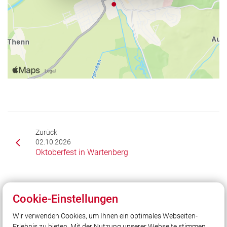
Zurück
02.10.2026
Oktoberfest in Wartenberg
Cookie-Einstellungen
Unser Leitsatz
Wir verwenden Cookies, um Ihnen ein optimales Webseiten-
Unsere Freizeit für Ihre Sicherheit!
Erlebnis zu bieten. Mit der Nutzung unserer Webseite stimmen